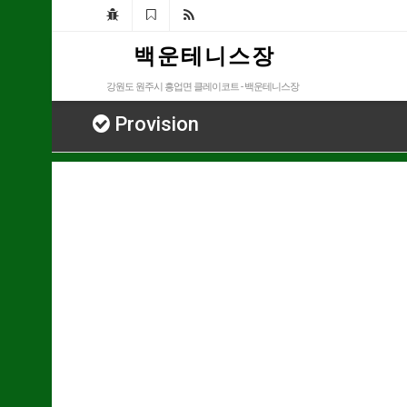
백 운 테 니 스 장
강원도 원주시 흥업면 클레이코트 - 백운테니스장
Provision