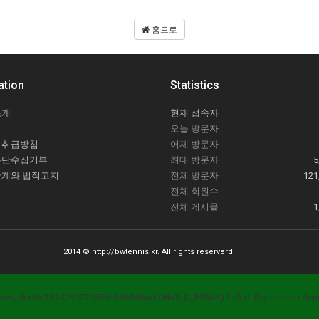
홈으로
ation
Statistics
소개
현재 접속자
오늘 방문자
 취급방침
어제 방문자
무단수집거부
최대 방문자
5
한계와 법적고지
전체 방문자
121
전체 회원수
전체 게시물
1
2014 © http://bwtennis.kr. All rights reserverd.
sess_ded8c3814289736858c6568d6adf06b3, O_RDWR) failed: Permission deni