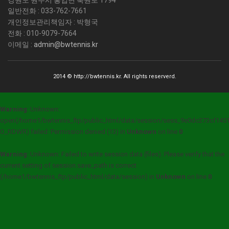
강원도 원주시 흥업면 북원로 1794
일반전화 : 033-762-7661
개인정보관리책임자 : 박형국
전화 : 010-9079-7664
이메일 :
admin@bwtennis.kr
2014 © http://bwtennis.kr. All rights reserverd.
Warning
: Unknown:
open(/home1/bwtennis_ftp/public_html/data/session/sess_9e0dc273cf14
O_RDWR) failed: Permission denied (13) in
Unknown
on line
0
Warning
: Unknown: Failed to write session data (files). Please verify that the
current setting of session.save_path is correct
(/home1/bwtennis_ftp/public_html/data/session) in
Unknown
on line
0