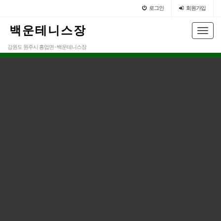
로그인
회원가입
백 운 테 니 스 장
Toggl
navig
강원도 원주시 흥업면 - 백운테니스장